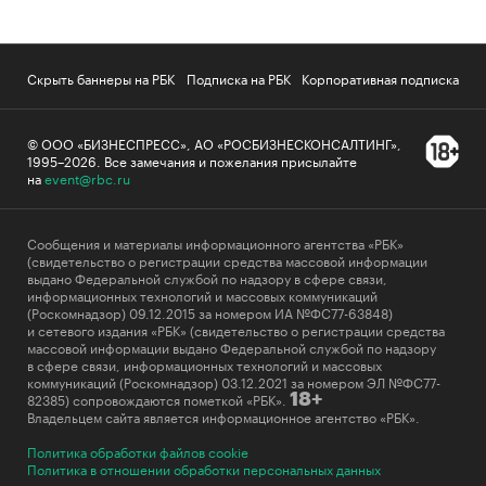
Скрыть баннеры на РБК
Подписка на РБК
Корпоративная подписка
© ООО «БИЗНЕСПРЕСС», АО «РОСБИЗНЕСКОНСАЛТИНГ»,
1995–2026
.
Все замечания и пожелания присылайте
на
event@rbc.ru
Сообщения и материалы информационного агентства «РБК»
(свидетельство о регистрации средства массовой информации
выдано Федеральной службой по надзору в сфере связи,
информационных технологий и массовых коммуникаций
(Роскомнадзор) 09.12.2015 за номером ИА №ФС77-63848)
и сетевого издания «РБК» (свидетельство о регистрации средства
массовой информации выдано Федеральной службой по надзору
в сфере связи, информационных технологий и массовых
коммуникаций (Роскомнадзор) 03.12.2021 за номером ЭЛ №ФС77-
82385) сопровождаются пометкой «РБК».
18+
Владельцем сайта является информационное агентство «РБК».
Политика обработки файлов cookie
Политика в отношении обработки персональных данных