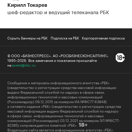
Кирилл Токарев
шеф-редактор и ведущий телеканала РБК
Скрыть баннеры на РБК
Подписка на РБК
Корпоративная подписка
© ООО «БИЗНЕСПРЕСС», АО «РОСБИЗНЕСКОНСАЛТИНГ»,
1995–2026
.
Все замечания и пожелания присылайте
на
event@rbc.ru
Сообщения и материалы информационного агентства «РБК»
(свидетельство о регистрации средства массовой информации
выдано Федеральной службой по надзору в сфере связи,
информационных технологий и массовых коммуникаций
(Роскомнадзор) 09.12.2015 за номером ИА №ФС77-63848)
и сетевого издания «РБК» (свидетельство о регистрации средства
массовой информации выдано Федеральной службой по надзору
в сфере связи, информационных технологий и массовых
коммуникаций (Роскомнадзор) 03.12.2021 за номером ЭЛ №ФС77-
82385) сопровождаются пометкой «РБК».
18+
Владельцем сайта является информационное агентство «РБК».