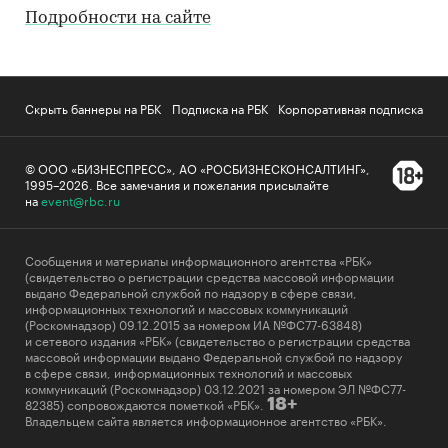
Подробности на сайте
Скрыть баннеры на РБК
Подписка на РБК
Корпоративная подписка
© ООО «БИЗНЕСПРЕСС», АО «РОСБИЗНЕСКОНСАЛТИНГ»,
1995–2026
.
Все замечания и пожелания присылайте
на
event@rbc.ru
Сообщения и материалы информационного агентства «РБК»
(свидетельство о регистрации средства массовой информации
выдано Федеральной службой по надзору в сфере связи,
информационных технологий и массовых коммуникаций
(Роскомнадзор) 09.12.2015 за номером ИА №ФС77-63848)
и сетевого издания «РБК» (свидетельство о регистрации средства
массовой информации выдано Федеральной службой по надзору
в сфере связи, информационных технологий и массовых
коммуникаций (Роскомнадзор) 03.12.2021 за номером ЭЛ №ФС77-
82385) сопровождаются пометкой «РБК».
18+
Владельцем сайта является информационное агентство «РБК».