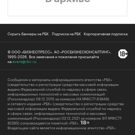
Скрыть баннеры на РБК
Подписка на РБК
Корпоративная подписка
© ООО «БИЗНЕСПРЕСС», АО «РОСБИЗНЕСКОНСАЛТИНГ»,
1995–2026
.
Все замечания и пожелания присылайте
на
event@rbc.ru
Сообщения и материалы информационного агентства «РБК»
(свидетельство о регистрации средства массовой информации
выдано Федеральной службой по надзору в сфере связи,
информационных технологий и массовых коммуникаций
(Роскомнадзор) 09.12.2015 за номером ИА №ФС77-63848)
и сетевого издания «РБК» (свидетельство о регистрации средства
массовой информации выдано Федеральной службой по надзору
в сфере связи, информационных технологий и массовых
коммуникаций (Роскомнадзор) 03.12.2021 за номером ЭЛ №ФС77-
82385) сопровождаются пометкой «РБК».
18+
Владельцем сайта является информационное агентство «РБК».