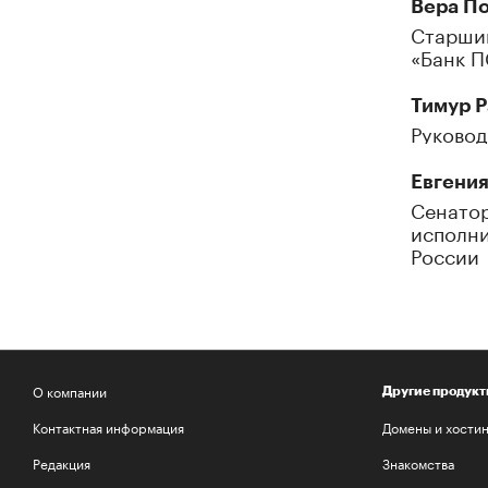
Вера По
Старший
«Банк П
Тимур 
Руковод
Евгения
Сенатор
исполни
России
О компании
Другие продукт
Контактная информация
Домены и хостин
Редакция
Знакомства