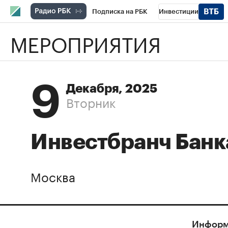
Подписка на РБК
Инвестиции
МЕРОПРИЯТИЯ
РБК Вино
Спорт
Школа управления
Национальные проекты
Город
Стил
Кредитные рейтинги
Франшизы
Га
9
Декабря, 2025
Вторник
Проверка контрагентов
Политика
Э
Инвестбранч Банк
Москва
Информ