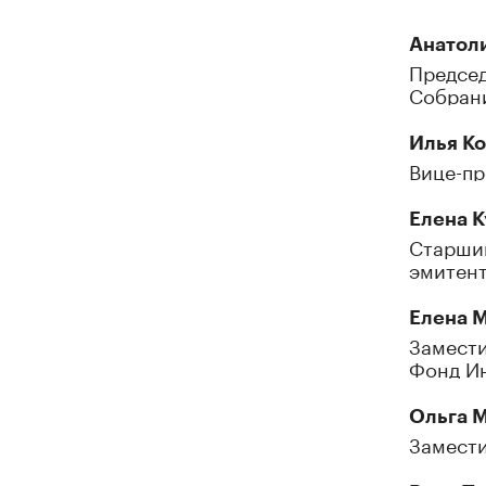
Анатол
Председ
Собран
Илья К
Вице-пр
Елена 
Старший
эмитент
Елена 
Замести
Фонд И
Ольга 
Замести