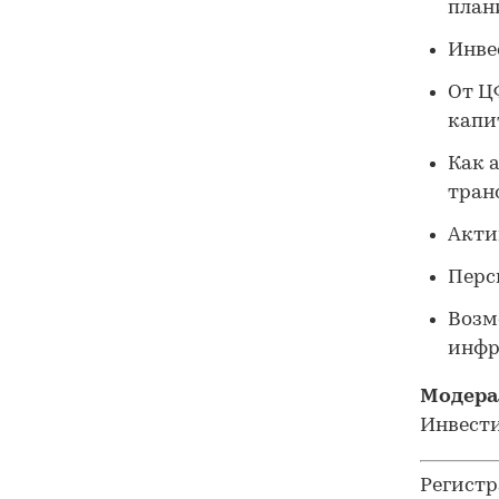
план
Инве
От Ц
капи
Как 
тран
Акти
Перс
Возм
инфр
Модера
Инвест
Регистр