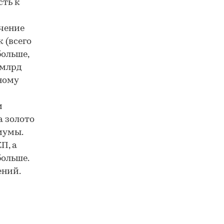
сть к
ечение
 (всего
больше,
 млрд
ному
м
а золото
мумы.
П, а
больше.
ений.