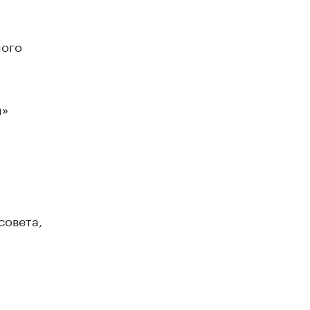
ного
н»
совета,