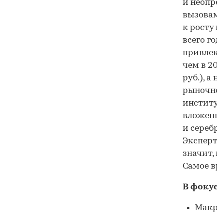
и неопр
вызовам
к росту
всего г
привлек
чем в 2
руб.), 
рыночно
институ
вложенн
и сереб
Эксперт
значит,
Самое в
В фоку
Макр