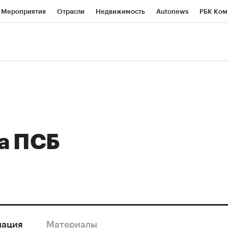
Мероприятия
Отрасли
Недвижимость
Autonews
РБК Ком
 РБК
РБК Образование
РБК Курсы
РБК Life
Тренды
Виз
ь
Крипто
РБК Бизнес-среда
Дискуссионный клуб
Исследо
зета
Спецпроекты СПб
Конференции СПб
Спецпроекты
кономика
Бизнес
Технологии и медиа
Финансы
Рынок на
а ПСБ
ация
Материалы