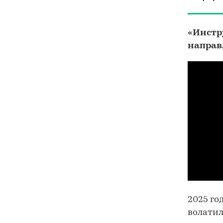
«Инстр
направ
2025 го
волати