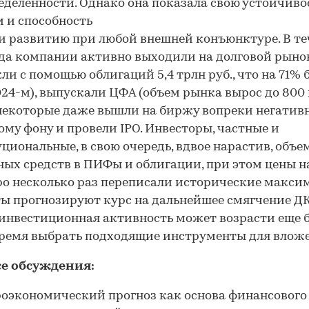
еделенности. Однако она показала свою устойчиво
 и способность
 и развитию при любой внешней конъюнктуре. В т
ода компании активно выходили на долговой рынок
ли с помощью облигаций 5,4 трлн руб., что на 71% 
024-м), выпускали ЦФА (объем рынка вырос до 800
а некоторые даже вышли на биржу вопреки негатив
му фону и провели IPO. Инвесторы, частные и
циональные, в свою очередь, вдвое нарастив, объе
ых средств в ПИФы и облигации, при этом цены н
ро несколько раз переписали исторические макси
ы прогнозируют курс на дальнейшее смягчение ДК
 инвестиционная активность может возрасти еще 
ремя выбрать подходящие инструменты для влож
се обсуждения:
оэкономический прогноз как основа финансового