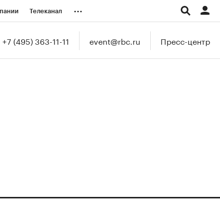
...
пании
Телеканал
ионеры
+7 (495) 363-11-11
event@rbc.ru
Пресс-центр
вания
личной валюты